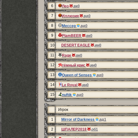
6
Лео
,вк0
7
Иллюзия
,вд0
8
Мессер
,вд0
9
PlamBEER
,вк0
10
DESERT EAGLE
,ин0
11
Rage
,вк0
12
тёмный крис
,ин0
13
Queen of Senses
,вд0
14
Le Royal
,ин0
15
nuftik
,вд0
Игрок
1
Mirror of Darkness
,вд1
2
ШПАЛЕР2018
,об1