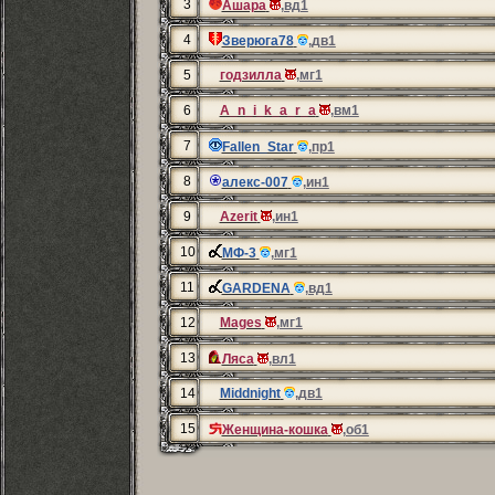
3
Ашара
,вд1
4
Зверюга78
,дв1
5
годзилла
,мг1
6
A_n_i_k_a_r_a
,вм1
7
Fallen_Star
,пр1
8
алекс-007
,ин1
9
Azerit
,ин1
10
МФ-3
,мг1
11
GARDENA
,вд1
12
Mages
,мг1
13
Ляса
,вл1
14
Middnight
,дв1
15
Женщина-кошка
,об1