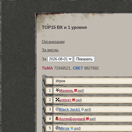
ТОP15 ВК и 1 уровня
Организации
За месяц
За
ТЬМА
73349521,
СВЕТ
8827692
Игрок
1
Манюнь
,вк0
2
antisirr
,вк0
3
Black Jack1
,мг0
4
КолянБродвей
,вк0
5
Mirror
,вд0